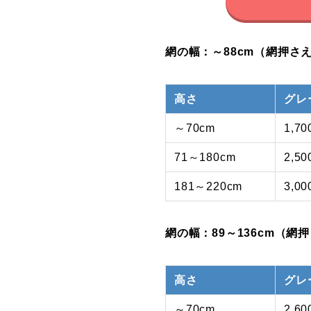
網の幅：～88cm（網押さ
高さ
グレ
～70cm
1,7
71～180cm
2,5
181～220cm
3,0
網の幅：89～136cm（網
高さ
グレ
～70cm
2,6