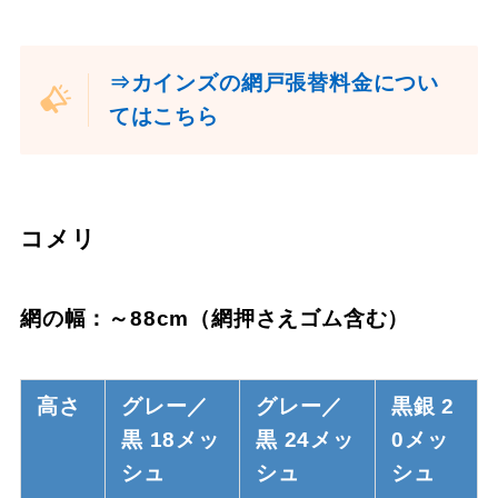
⇒カインズの網戸張替料金につい
てはこちら
コメリ
網の幅：～88cm（網押さえゴム含む）
高さ
グレー／
グレー／
黒銀 2
黒 18メッ
黒 24メッ
0メッ
シュ
シュ
シュ