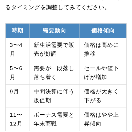
るタイミングを調整してみてください。
時期
需要動向
価格傾向
3〜4
新生活需要で販
価格は高めに
月
売が好調
推移
5〜6
需要が一段落し
セールや値下
月
落ち着く
げが増加
9月
中間決算に伴う
価格が大きく
販促期
下がる
11〜
ボーナス需要と
価格はやや上
12月
年末商戦
昇傾向