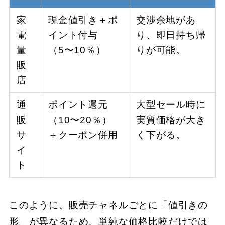
家
現金値引き＋ポ
交渉余地があ
電
イント付与
り、即日持ち帰
量
（5〜10％）
りが可能。
販
店
通
ポイント還元
大型セール時に
販
（10〜20％）
実質価格が大き
サ
＋クーポン併用
く下がる。
イ
ト
このように、販売チャネルごとに「値引きの
形」が異なるため、単純な価格比較だけでは