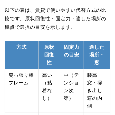
以下の表は、賃貸で使いやすい代替方式の比
較です。原状回復性・固定力・適した場所の
観点で選択の目安を示します。
方式
原状
固定力
適した
回復
の目安
場所・
性
窓
突っ張り棒
高い
中（テ
腰高
フレーム
（粘
ンショ
窓・掃
着な
ン次
き出し
し）
第）
窓の内
側