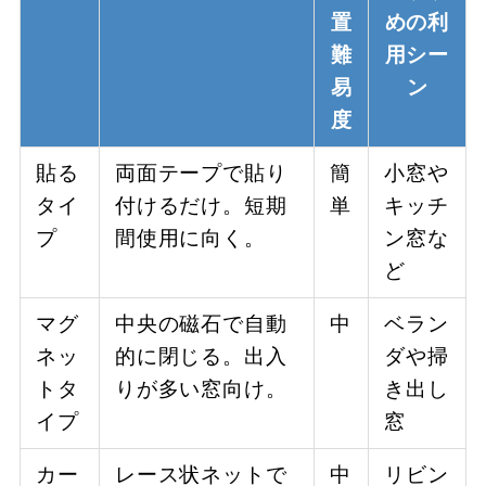
置
めの利
難
用シー
易
ン
度
貼る
両面テープで貼り
簡
小窓や
タイ
付けるだけ。短期
単
キッチ
プ
間使用に向く。
ン窓な
ど
マグ
中央の磁石で自動
中
ベラン
ネッ
的に閉じる。出入
ダや掃
トタ
りが多い窓向け。
き出し
イプ
窓
カー
レース状ネットで
中
リビン