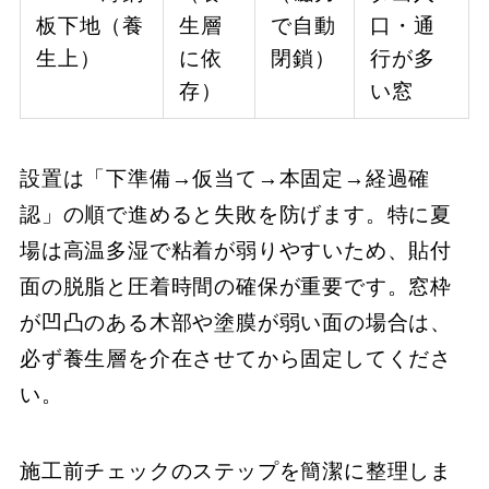
板下地（養
生層
で自動
口・通
生上）
に依
閉鎖）
行が多
存）
い窓
設置は「下準備→仮当て→本固定→経過確
認」の順で進めると失敗を防げます。特に夏
場は高温多湿で粘着が弱りやすいため、貼付
面の脱脂と圧着時間の確保が重要です。窓枠
が凹凸のある木部や塗膜が弱い面の場合は、
必ず養生層を介在させてから固定してくださ
い。
施工前チェックのステップを簡潔に整理しま