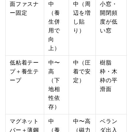
面ファスナ
中
中（周
小窓・
ー固定
（養
辺を増
開閉頻
生併
し貼
度が低
用で
り）
い窓
向
上）
低粘着テー
中〜
中（圧
樹脂
プ＋養生テ
高
着で安
枠・木
ープ
（下
定）
枠の平
地相
滑面
性依
存）
マグネット
中
中〜高
ベラン
バー＋薄鋼
（養
（磁力
ダ出入