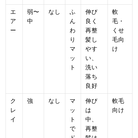
エ
弱〜
なし
ふ
伸び
軟
ア
中
ん
良く
毛・
ー
わ
再整
くせ
り
髪し
毛向
マ
やす
け
ッ
い、
ト
洗い
落ち
良好
ク
強
なし
マ
伸び
軟毛
レ
ッ
は
向け
イ
ト
中、
で
再整
ド
髪は