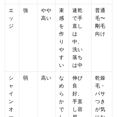
エ
強
やや
束
速乾
普通
ッ
高い
感
で手
毛〜
ジ
を
直し
剛毛
作
は
向け
り
中、
や
洗い
す
落ち
い
は中
シ
弱
高い
な
伸び
乾燥
ャ
め
良
毛・
イ
ら
好、
パサ
ン
か
手直
つき
オ
で
し容
が気