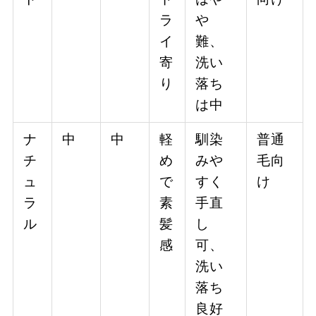
ラ
や
イ
難、
寄
洗い
り
落ち
は中
ナ
中
中
軽
馴染
普通
チ
め
みや
毛向
ュ
で
すく
け
ラ
素
手直
ル
髪
し
感
可、
洗い
落ち
良好