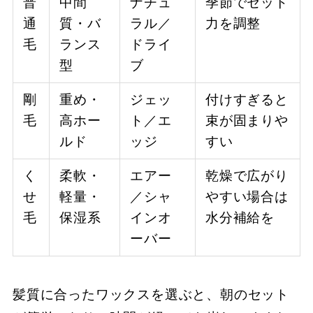
普
中間
ナチュ
季節でセット
通
質・バ
ラル／
力を調整
毛
ランス
ドライ
型
ブ
剛
重め・
ジェッ
付けすぎると
毛
高ホー
ト／エ
束が固まりや
ルド
ッジ
すい
く
柔軟・
エアー
乾燥で広がり
せ
軽量・
／シャ
やすい場合は
毛
保湿系
インオ
水分補給を
ーバー
髪質に合ったワックスを選ぶと、朝のセット