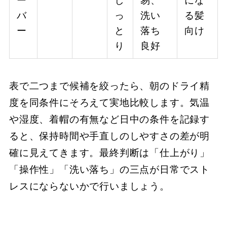
ー
し
易、
にな
バ
っ
洗い
る髪
ー
と
落ち
向け
り
良好
表で二つまで候補を絞ったら、朝のドライ精
度を同条件にそろえて実地比較します。気温
や湿度、着帽の有無など日中の条件を記録す
ると、保持時間や手直しのしやすさの差が明
確に見えてきます。最終判断は「仕上がり」
「操作性」「洗い落ち」の三点が日常でスト
レスにならないかで行いましょう。