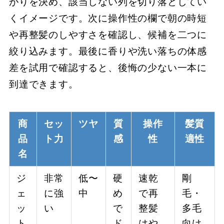
がりを決め、該当しない列を切り落としてい
くイメージです。次に操作性の欄で朝の時短
や再整髪のしやすさを確認し、候補を二つに
絞り込みます。最後に香りや洗い落ちの体感
差を試用で確認すると、後悔の少ない一本に
到達できます。
商
セッ
ツヤ
質
操作
髪質
品
ト力
感
性
適性
名
ジ
非常
低〜
硬
速乾
剛
ェ
に強
中
め
で再
毛・
ッ
い
で
整髪
多毛
ト
ド
はや
向け