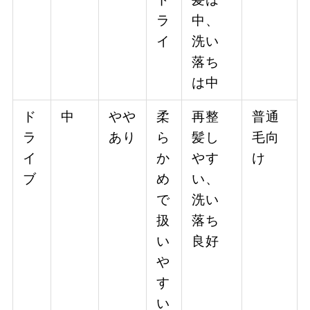
ラ
中、
イ
洗い
落ち
は中
ド
中
やや
柔
再整
普通
ラ
あり
ら
髪し
毛向
イ
か
やす
け
ブ
め
い、
で
洗い
扱
落ち
い
良好
や
す
い