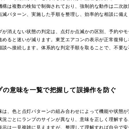
機構は複数の検知で制御されており、強制的な動作は二次故
点滅パターン、実施した手順を整理し、効率的な相談に備え
プが消えない状態の判定は、点灯か点滅かの区別、予約やモ
進めると迷いが減ります。東芝エアコンの表示が正常復帰し
相談へ接続します。体系的な判定手順を取ることで、不要な
プの意味を一覧で把握して誤操作を防ぐ
味は、色と点灯パターンの組み合わせによって機能や状態が
状況ごとにランプのサインが異なり、意味を正しく理解する
表示は一見複雑に見えますが、整理して理解すれば自分で安