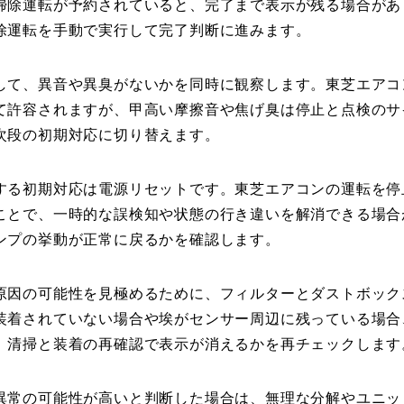
掃除運転が予約されていると、完了まで表示が残る場合があ
除運転を手動で実行して完了判断に進みます。
して、異音や異臭がないかを同時に観察します。東芝エアコ
て許容されますが、甲高い摩擦音や焦げ臭は停止と点検のサ
次段の初期対応に切り替えます。
する初期対応は電源リセットです。東芝エアコンの運転を停
ことで、一時的な誤検知や状態の行き違いを解消できる場合
ンプの挙動が正常に戻るかを確認します。
原因の可能性を見極めるために、フィルターとダストボック
装着されていない場合や埃がセンサー周辺に残っている場合
。清掃と装着の再確認で表示が消えるかを再チェックします
異常の可能性が高いと判断した場合は、無理な分解やユニッ