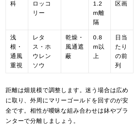
科
ロッコ
1.2
区画
リー
m離
隔
浅
レタ
乾燥・
0.8
日当
根・
ス・ホ
風通遮
m以
たり
通風
ウレン
蔽
上
の前
重視
ソウ
列
距離は畑規模で調整します。迷う場合は広め
に取り、外周にマリーゴールドを回すのが安
全です。相性が曖昧な組み合わせは鉢やプラ
ンターで分離しましょう。