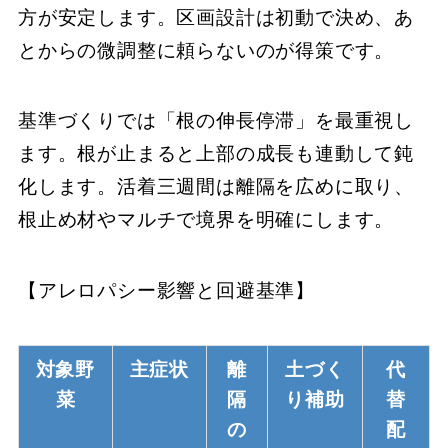
方が安定します。区画設計は初動で決め、あ
とからの微調整に頼らないのが得策です。
基準づくりでは「根の伸長停滞」を最重視し
ます。根が止まると上部の成長も連動して鈍
化します。活着三週間は離隔を広めに取り、
根止め材やマルチで境界を明確にします。
【アレロパシー影響と回避基準】
対象野
主症状
離
土づく
代
菜
隔
り補助
替
の
配