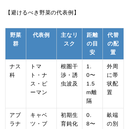
【避けるべき野菜の代表例】
野菜
代表例
主なリ
距離
代替
群
スク
の目
の配
安
置
ナス
トマ
根圏干
1.
外周
科
ト・ナ
渉・誘
0〜
に帯
ス・ピ
虫波及
1.5
状配
ーマン
m離
置
隔
アブ
キャベ
初期生
0.
畝端
ラナ
ツ・ブ
育鈍化
8〜
の別