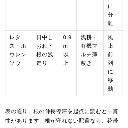
に
分
離
レタ
日中し
0.8
浅耕・
風
ス・ホ
おれ・
m
有機マ
上
ウレン
根の浅
以
ルチ薄
前
ソウ
走り
上
敷き
列
に
移
動
表の通り、根の伸長停滞を起点に読むと一貫
性があります。根が守れない配置なら、花帯