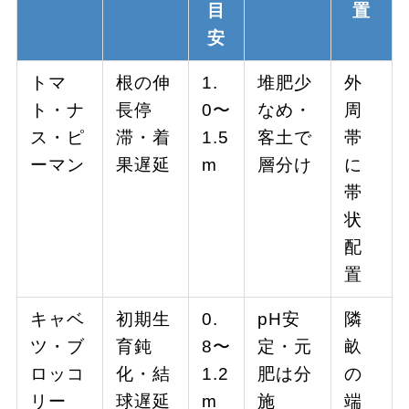
目
置
安
トマ
根の伸
1.
堆肥少
外
ト・ナ
長停
0〜
なめ・
周
ス・ピ
滞・着
1.5
客土で
帯
ーマン
果遅延
m
層分け
に
帯
状
配
置
キャベ
初期生
0.
pH安
隣
ツ・ブ
育鈍
8〜
定・元
畝
ロッコ
化・結
1.2
肥は分
の
リー
球遅延
m
施
端