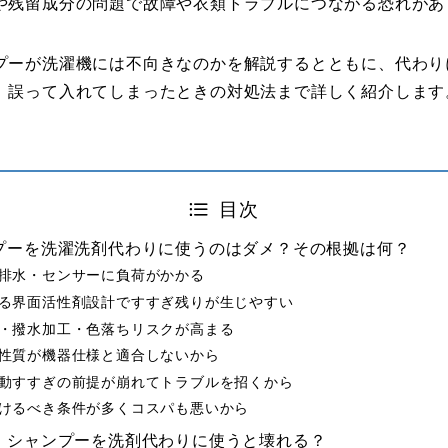
や残留成分の問題で故障や衣類トラブルにつながる恐れがあ
プーが洗濯機には不向きなのかを解説するとともに、代わり
、誤って入れてしまったときの対処法まで詳しく紹介します
目次
プーを洗濯洗剤代わりに使うのはダメ？その根拠は何？
排水・センサーに負荷がかかる
る界面活性剤設計ですすぎ残りが生じやすい
・撥水加工・色落ちリスクが高まる
性質が機器仕様と適合しないから
動すすぎの前提が崩れてトラブルを招くから
けるべき条件が多くコスパも悪いから
：シャンプーを洗剤代わりに使うと壊れる？