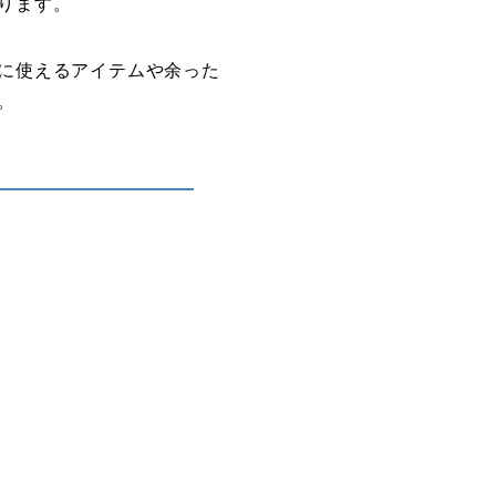
ります。
に使えるアイテムや余った
。