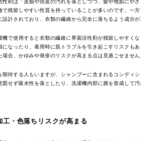
活性剤は「皮脂や頭皮の汚れを落としつつ、髪や地肌にやさ
激で残留しやすい性質を持っていることが多いのです。一方
に設計されており、衣類の繊維から完全に落ちるよう成分が
濯機で使用すると衣類の繊維に界面活性剤が残留しやすくな
因になったり、着用時に肌トラブルを引き起こすリスクもあ
た場合、かゆみや発疹のリスクが高まる点は見過ごせません
を期待する人もいますが、シャンプーに含まれるコンディシ
意図せず吸水性を落としたり、洗濯機内部に膜を形成して汚
加工・色落ちリスクが高まる