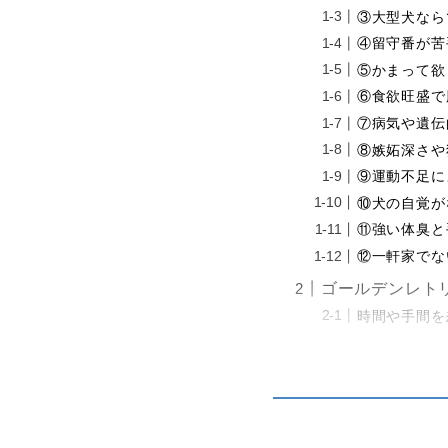
③大型犬なら
④留守番が苦
⑤かまって欲
⑥食欲旺盛で
⑦病気や遺伝
⑧嫉妬深さや
⑨運動不足に
⑩犬の自覚が
⑪強い体臭と
⑫一軒家でな
ゴールデンレト
時間や手間を