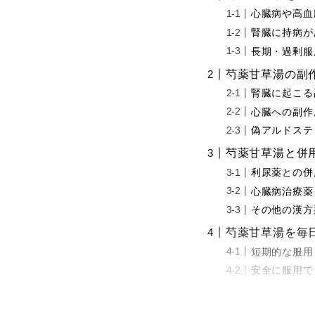
心臓病や高血
腎臓に持病が
長期・過剰服
芍薬甘草湯の副
腎臓に起こる
心臓への副作
偽アルドステ
芍薬甘草湯と併
利尿薬との併
心臓病治療薬
その他の漢方
芍薬甘草湯を毎
短期的な服用
安全に服用で