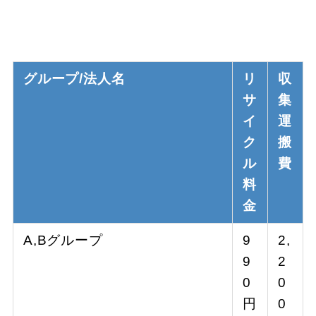
グループ/法人名
リ
収
サ
集
イ
運
ク
搬
ル
費
料
金
A,Bグループ
9
2,
9
2
0
0
円
0