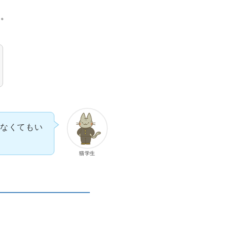
す。
なくてもい
猫学生